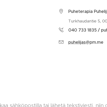
Puheterapia Puheli
Turkhaudantie 5, 00
040 733 1835 / puh
puhelijas
@pm.me
aa sähköpostilla tai lähetä tekstiviesti, niin