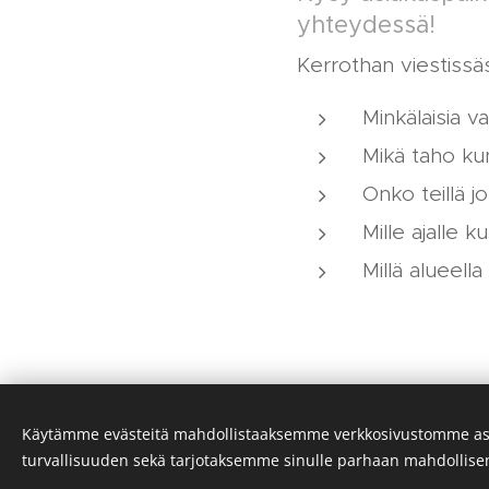
yhteydessä!
Kerrothan viestissäs
Minkälaisia v
Mikä taho ku
Onko teillä 
Mille ajalle
Millä alueell
Käytämme evästeitä mahdollistaaksemme verkkosivustomme as
turvallisuuden sekä tarjotaksemme sinulle parhaan mahdollis
2026 Puheterapia Puhelijas, Turkhaudantie 5,