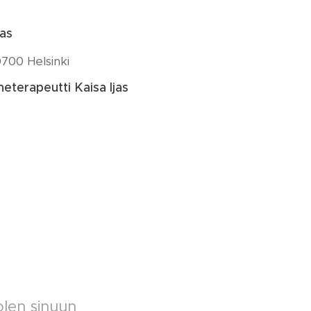
jas
700 Helsinki
eterapeutti Kaisa Ijas
 olen sinuun