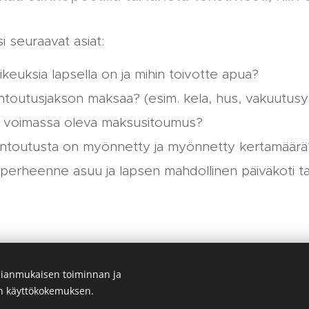
i seuraavat asiat:
aikeuksia lapsella on ja mihin toivotte apua?
ntoutusjakson maksaa? (esim. kela, hus, vakuutusy
jo voimassa oleva maksusitoumus?
 kuntoutusta on myönnetty ja myönnetty kertamäärä
a perheenne asuu ja lapsen mahdollinen päiväkoti ta
ianmukaisen toiminnan ja
en käyttökokemuksen.
 00700 Helsinki